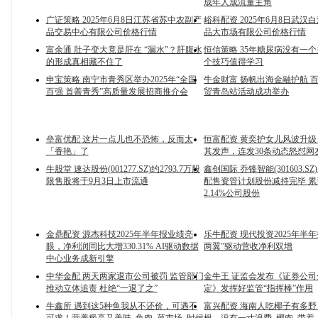
成年人成流量主角
广证策略 2025年6月8日江苏省苏中农副产
峪科配资 2025年6月8日武汉
品交易中心有限公司价格行情
品大市场有限公司价格行情
富余通 肚子变大竟是肝在 “漏水”？肝腹水
恒信策略 35年糖尿病没有一个
的形成真相藏不住了
个技巧值得学习
申宝策略 南宁市青秀区举办2025年“全国
牛金财富 扬帆出海金融护航 
百强 首善青秀”高质量发展招商推介会
贸青岛站活动成功举办
垒富优配 这片一点儿也不恐怖，反而太
恒富配资 黄奕护女儿风波升
「香艳」了
其发声，连发30条动态怒怼网
牛股堂 速达股份(001277.SZ)约2793.7万股
鑫创国际 乔锋智能(301603.S
限售股将于9月3日上市流通
配售资管计划股份减持完毕 累
2.14%公司股份
金鼎配资 源杰科技2025年半年报业绩亮
乐牛配资 现代投资2025年半
眼，净利润同比大增330.31% AI驱动数据
两翼”驱动营收净利双增
中心业务成新引擎
中华金配 两天两家退市公司被罚 监管部门
金牛王 证监会发布《证券公
推动立体追责 杜绝“一退了之”
定》发挥好监管“指挥棒”作用
牛鑫所 遇到这5种鱼我从不还价，可遇不
富兴配资 海南人吃椰子有多