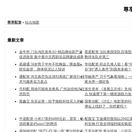
尊享
尊享配资
»
站点地图
最新文章
金牛所 门头沟区发布AI+精品微短剧产业
星星配资 法比奥国安队百场
促进政策 集中展示京西剧谷品牌建设成果
数排名队史第三
易盛通 59岁男子半年不吃晚饭，降血脂、
华信配资 药企扎堆入驻！看“
软化血管，身体状况让人惊讶
谷”的“诱人条件”到底有多狠？
通配资 河北真空负压清扫系统厂家排行 技
华融资产 万千气象看湖南｜
术与服务实力盘点
家乡养一塘好鱼
升利配 局地可能有龙卷风 广州这些地方注
派生资本 《龙胤立志传》失
意防范
点 快速攒下第一桶资源助力发
股鑫宝 东吴证券：给予致欧科技买入评级
国客信配 《沙丘》电影里的
博会上找到了，你想要吗？
牛道配资 小米17系列4499元起，雷军：电
配股宝 艾迪康控股拟以204亿
池容量是iPhone17的两倍
科生物 打造全球端到端实验
盛瑞德优配 “国产GPU第一股”摩尔线程启
千里马配资 青达环保：公司