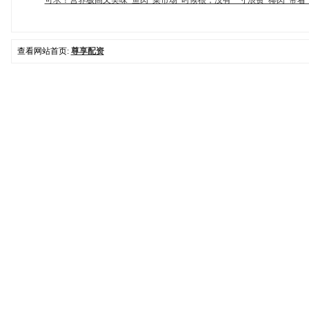
可求！营养极高又美味_鱼肉_菜市场_时候
根，没有一寸浪费_椰肉_带着
查看网站首页:
尊享配资