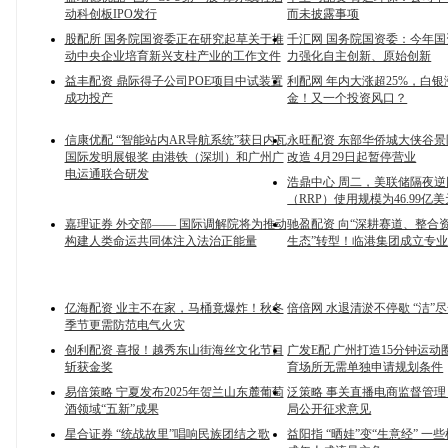
动科创板IPO发行
而未披露事项
股配所 国务院国资委正在研究起草关于推
千汇网 国务院国资委：今年
动中央企业培育新兴支柱产业的工作文件
力强化自主创新、原始创新
益丰配资 鼎际得子公司POE项目中试装置
利配网 年内大涨超25%，白
成功投产
金！又一个投资风口？
信康优配 “智能站内AR导航系统”获日内瓦
永旺配资 东部华侨城大侠谷
国际发明展银奖 由港铁（深圳）和广州广
改造 4月29日起暂停营业
电运通联合研发
浩鼎中心 周二，美联储隔夜
（RRP）使用规模为46.99亿美
嘉理证券 外交部—— 国际调解院将为推动
驰盈配资 向“深耕赛道、整合
构建人类命运共同体注入法治正能量
生态”转型！临港集团成立专
亿海配资 业主不在家，马桶竟爆炸！秋冬
倍倍网 水退清淤不停歇 “洁”
季节更需防范电气火灾
创利配资 喜报！越秀东山街海丝文化节目
广发E配 广州打造15分钟运动
斩获金奖
育场所无需单独申请规划条件
易倍策略 宁夏发布2025年贺兰山东麓葡萄
泛策略 事关直播电商监督管理
酒领域“五新”成果
局公开征求意见
星合证券 “统战故里”唱响民族团结之歌
益阳指 “晒娃”变“生意经” 一